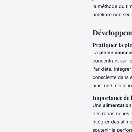
la méthode du tim
améliore non seule
Développeme
Pratiquer la pl
La
pleine consci
concentrant sur l
l'anxiété. Intégr
consciente dans s
ainsi une meilleu
Importance de l
Une
alimentation
des repas riches e
Intégrer des alime
soutenir la perfo