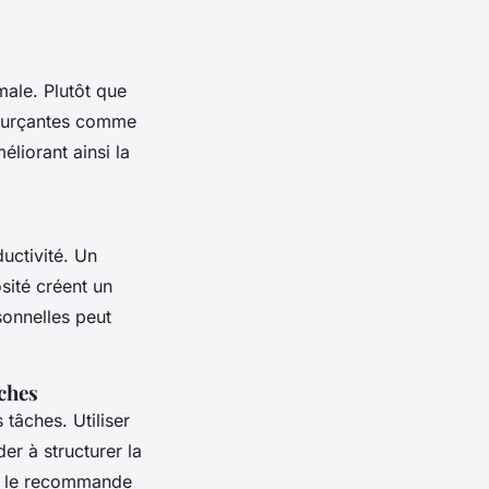
male. Plutôt que
ssourçantes comme
liorant ainsi la
uctivité. Un
ité créent un
sonnelles peut
âches
 tâches. Utiliser
er à structurer la
me le recommande