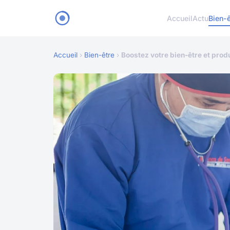
Accueil
Actu
Bien-ê
Accueil
›
Bien-être
›
Boostez votre bien-être et prod