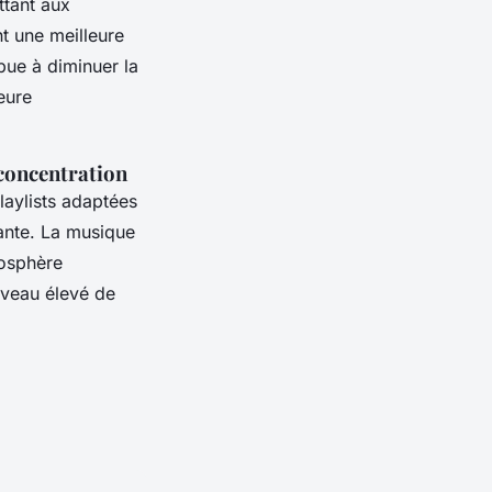
ttant aux
nt une meilleure
ibue à diminuer la
eure
 concentration
laylists adaptées
ante. La musique
mosphère
niveau élevé de