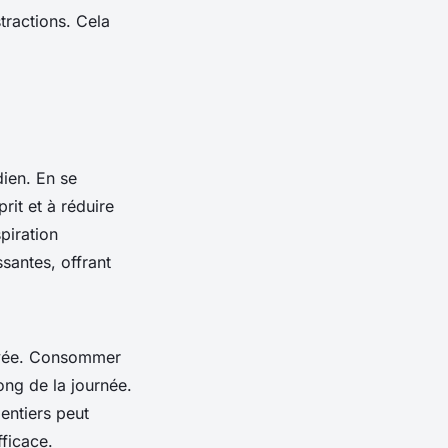
tractions. Cela
dien. En se
rit et à réduire
piration
santes, offrant
levée. Consommer
ong de la journée.
 entiers peut
fficace.