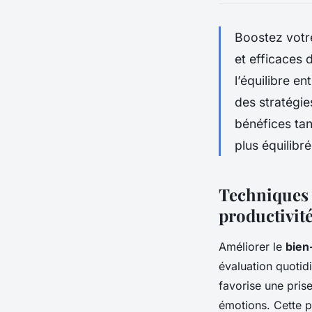
Boostez votre
et efficaces 
l’équilibre e
des stratégie
bénéfices ta
plus équilibr
Techniques p
productivit
Améliorer le
bien
évaluation quotid
favorise une pris
émotions. Cette p