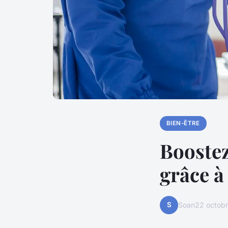
BIEN-ÊTRE
Boostez
grâce à
S
Soan
22 octob