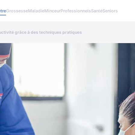
tre
Grossesse
Maladie
Minceur
Professionnels
Santé
Seniors
uctivité grâce à des techniques pratiques