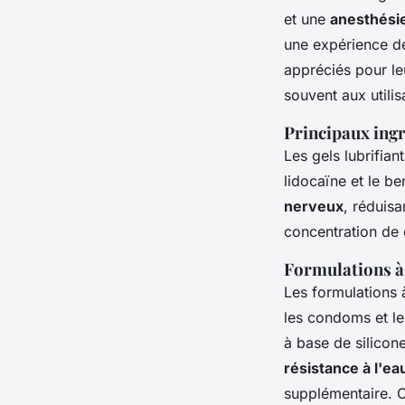
et une
anesthésie
une expérience de
appréciés pour l
souvent aux utilis
Principaux ingr
Les gels lubrifia
lidocaïne et le b
nerveux
, réduisan
concentration de c
Formulations à 
Les formulations
les condoms et l
à base de silicone
résistance à l'ea
supplémentaire. C