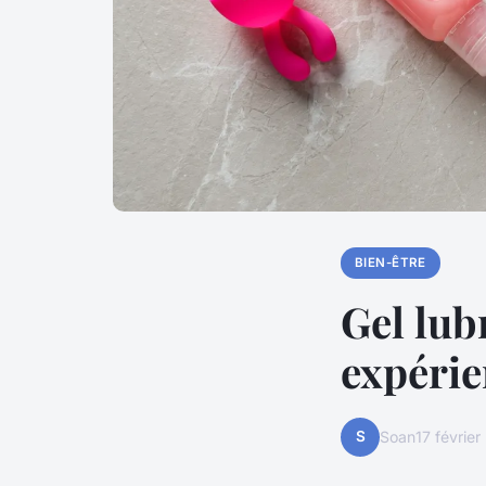
BIEN-ÊTRE
Gel lub
expérie
S
Soan
17 févrie