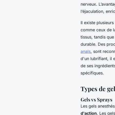
nerveux. L’avantag
l’éjaculation, enri
Il existe plusieur
comme ceux de la 
tissus, tandis que
durable. Des prod
anals
, sont recon
d'un lubrifiant, i
de ses ingrédient
spécifiques.
Types de gel
Gels vs Sprays
Les gels anesthés
d'action
. Les gel