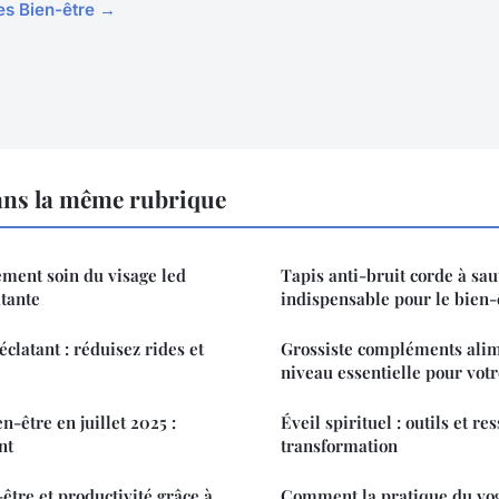
les Bien-être →
ans la même rubrique
ment soin du visage led
Tapis anti-bruit corde à saut
tante
indispensable pour le bien-
clatant : réduisez rides et
Grossiste compléments alim
niveau essentielle pour vo
n-être en juillet 2025 :
Éveil spirituel : outils et r
nt
transformation
être et productivité grâce à
Comment la pratique du yog