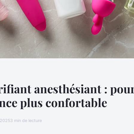
rifiant anesthésiant : pou
nce plus confortable
r 2025
3 min de lecture