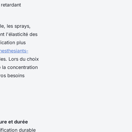
 retardant
le, les sprays,
 l'élasticité des
fication plus
esthesiants-
les. Lors du choix
e la concentration
 vos besoins
ure et durée
ification durable