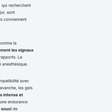
 qui recherchent
ur, sont
Ils conviennent
 comme la
ment les signaux
rapports. La
té anesthésique.
mpatibilité avec
revanche, les gels
us intense et
t une endurance
i souci
de