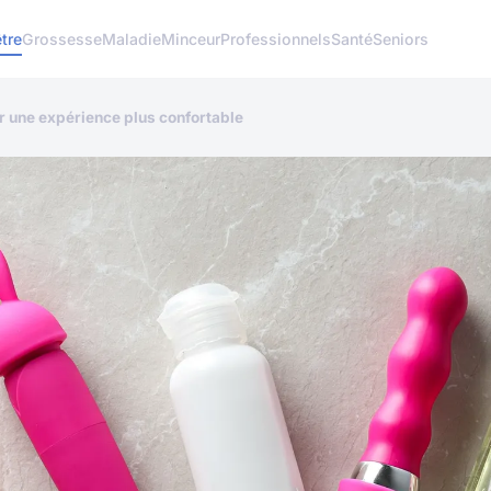
tre
Grossesse
Maladie
Minceur
Professionnels
Santé
Seniors
ur une expérience plus confortable