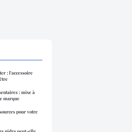
er : l'accessoire
être
entaires : mise à
tre marque
essources pour votre
a nidra peut-elle