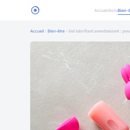
Accueil
Actu
Bien-ê
Accueil
›
Bien-être
›
Gel lubrifiant anesthésiant : po