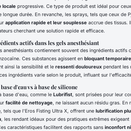
 locale
progressive. Ce type de produit est idéal pour ceux
 longue durée. En revanche, les sprays, tels que ceux de Pj
eur
application rapide et leur souplesse
accrue des tissus. 
ateurs cherchant une solution rapide et efficace.
édients actifs dans les gels anesthésiant
nts anesthésiants contiennent souvent des ingrédients actifs
enzocaïne. Ces substances agissent en
bloquant temporaire
t ainsi la sensibilité et le
ressenti douloureux
pendant les 
es ingrédients varie selon le produit, influant sur l'efficaci
base d'eau vs à base de silicone
 à base d'eau, comme le
Lubrifist
, sont prisées pour leur co
eur
facilité de nettoyage
, ne laissant aucun résidu gras. En 
, tels que l'Eros Fisting Ultra X, offrent une
lubrification pl
u
, les rendant idéaux pour des pratiques extrêmes exigean
es caractéristiques facilitent des rapports sans
inconfort n