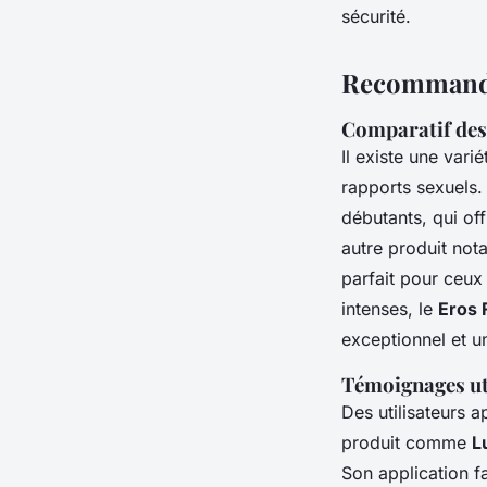
sécurité.
Recommandat
Comparatif des 
Il existe une vari
rapports sexuels.
débutants, qui of
autre produit nota
parfait pour ceux
intenses, le
Eros F
exceptionnel et un
Témoignages uti
Des utilisateurs a
produit comme
L
Son application fa