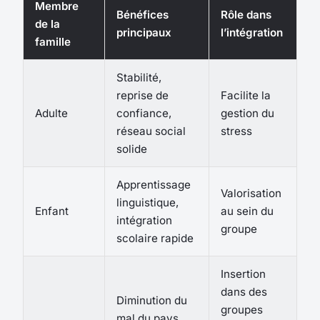
Membre
Bénéfices
Rôle dans
de la
principaux
l’intégration
famille
Stabilité,
reprise de
Facilite la
Adulte
confiance,
gestion du
réseau social
stress
solide
Apprentissage
Valorisation
linguistique,
Enfant
au sein du
intégration
groupe
scolaire rapide
Insertion
dans des
Diminution du
groupes
mal du pays,