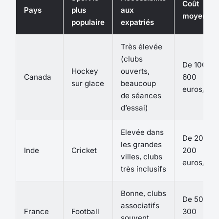
Coût
Pays
plus
aux
moyen
populaire
expatriés
Très élevée
(clubs
De 100 à
Hockey
ouverts,
Canada
600
sur glace
beaucoup
euros/an
de séances
d’essai)
Elevée dans
De 20 à
les grandes
Inde
Cricket
200
villes, clubs
euros/an
très inclusifs
Bonne, clubs
De 50 à
associatifs
France
Football
300
souvent