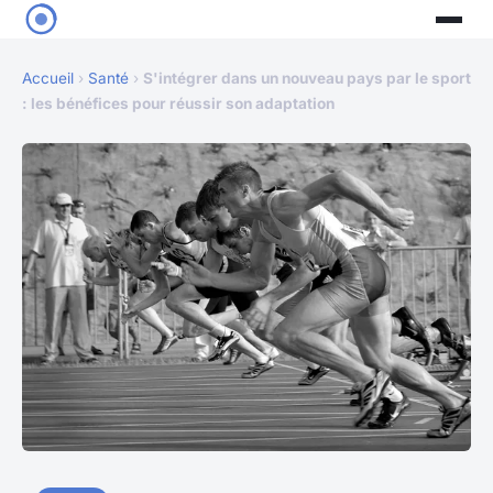
Accueil
›
Santé
›
S'intégrer dans un nouveau pays par le sport
: les bénéfices pour réussir son adaptation