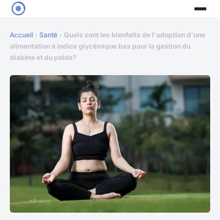
Accueil
›
Santé
›
Quels sont les bienfaits de l'adoption d'une
alimentation à indice glycémique bas pour la gestion du
diabète et du poids?