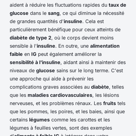
aident à réduire les fluctuations rapides du
taux de
glucose
dans le
sang
, ce qui diminue la nécessité
de grandes quantités d'
insuline
. Cela est
particulièrement bénéfique pour ceux atteints de
diabète de type 2
, où le corps devient moins
sensible à l'
insuline
. En outre, une
alimentation
faible
en
IG
peut également améliorer la
sensibilité à l'insuline
, aidant ainsi à maintenir des
niveaux de
glucose
sains sur le long terme. C'est
une approche qui aide à prévenir les
complications graves associées au
diabète
, telles
que les
maladies cardiovasculaires
, les lésions
nerveuses, et les problèmes rénaux. Les
fruits
tels
que les pommes, les poires, et les baies, ainsi que
certains
légumes
comme les carottes et les
légumes à feuilles vertes, sont des exemples
d'
aliments à faible IG
à intégrer dans votre