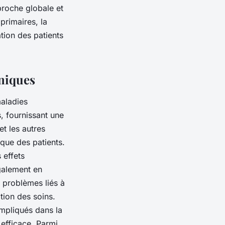
proche globale et
primaires, la
ation des patients
oniques
maladies
s, fournissant une
et les autres
ique des patients.
 effets
galement en
 problèmes liés à
ation des soins.
impliqués dans la
 efficace. Parmi