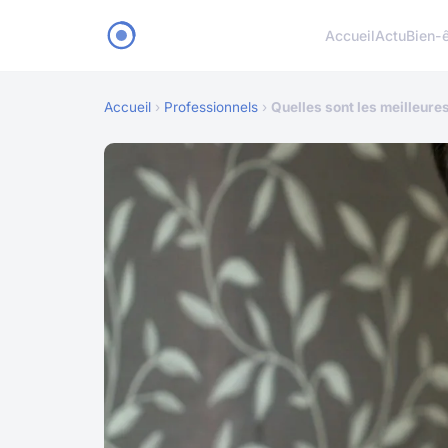
Accueil
Actu
Bien-ê
Accueil
›
Professionnels
›
Quelles sont les meilleure