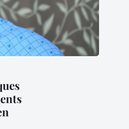
ques
ients
en