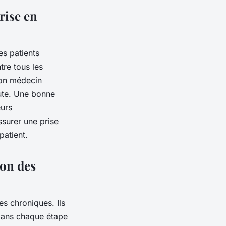
rise en
es patients
tre tous les
son médecin
eute. Une bonne
eurs
surer une prise
patient.
ion des
es chroniques. Ils
 dans chaque étape