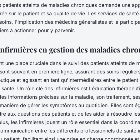
s patients atteints de maladies chroniques demande une ap
e sur le patient et sa qualité de vie. Les services de santé 
oins, l'implication des médecins généralistes et la particip
iers à actionner pour y parvenir.
 infirmières en gestion des maladies chr
t une place cruciale dans le suivi des patients atteints de 
 sont souvent en première ligne, assurant des soins régulier
tique et agissant en tant qu'intermédiaires entre le patient 
santé. Un rôle clé des infirmières est l'éducation thérapeut
des informations précises sur la maladie, son traitement, ses
 manière de gérer les symptômes au quotidien. Elles sont é
e aux questions des patients et de les aider à résoudre les
lus, les infirmières jouent un rôle essentiel dans la coordin
 communication entre les différents professionnels de santé 
 patient, facilitant ainsi une prise en charge coordonnée et