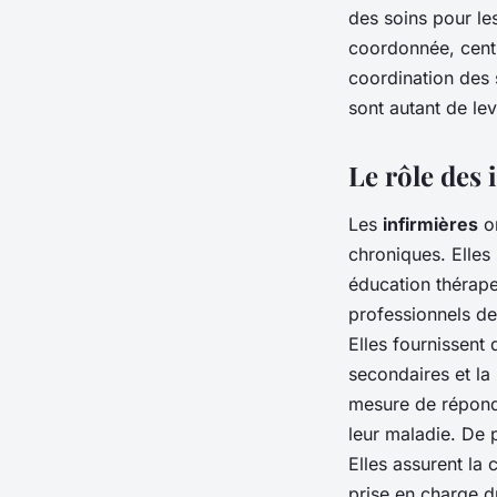
des soins pour le
coordonnée, centré
coordination des s
sont autant de lev
Le rôle des
Les
infirmières
on
chroniques. Elles
éducation thérapeu
professionnels de 
Elles fournissent 
secondaires et la
mesure de répondr
leur maladie. De p
Elles assurent la
prise en charge du