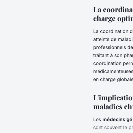
La coordinat
charge opti
La coordination de
atteints de malad
professionnels de
traitant à son ph
coordination perme
médicamenteuses o
en charge globale
L'implicatio
maladies ch
Les
médecins gén
sont souvent le p