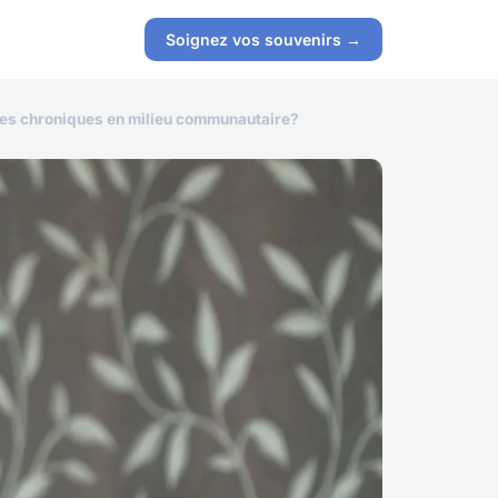
Soignez vos souvenirs →
adies chroniques en milieu communautaire?