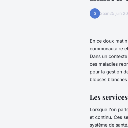
S
Soan
25 juin 2
En ce doux matin 
communautaire et 
Dans un contexte 
ces maladies repré
pour la gestion d
blouses blanches
Les services
Lorsque l'on par
et continu. Ces s
système de santé.