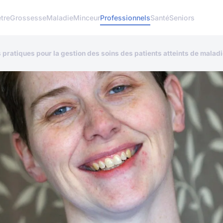
tre
Grossesse
Maladie
Minceur
Professionnels
Santé
Seniors
s pratiques pour la gestion des soins des patients atteints de mal